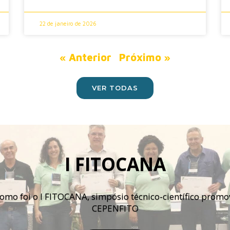
22 de janeiro de 2026
« Anterior
Próximo »
VER TODAS
I FITOCANA
como foi o I FITOCANA, simpósio técnico-científico promo
CEPENFITO