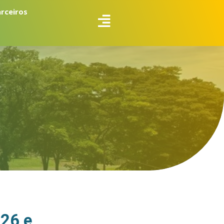
arceiros
26 e