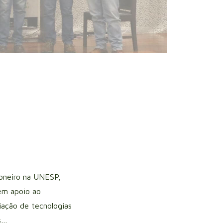
oneiro na UNESP,
em apoio ao
iação de tecnologias
s…