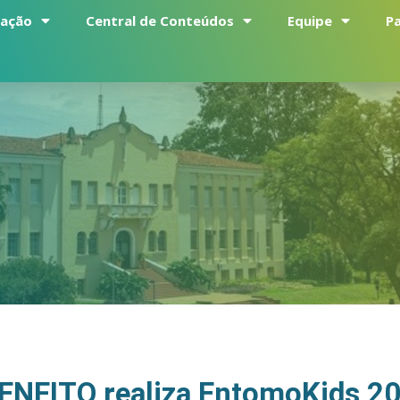
uação
Central de Conteúdos
Equipe
P
ENFITO realiza EntomoKids 20